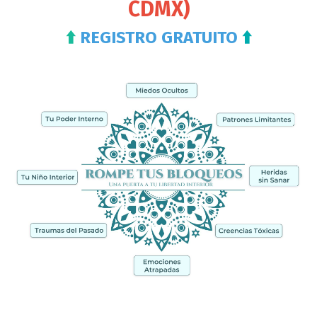
CDMX)
⬆️
REGISTRO GRATUITO
⬆️