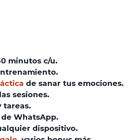
30 minutos c/u.
entrenamiento.
áctica
de sanar tus emociones.
las sesiones.
y tareas.
o
de WhatsApp.
lquier dispositivo.
egalo,
varios bonus más.