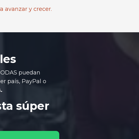
a avanzar y crecer.
les
 TODAS puedan
er país, PayPal o
.
sta súper