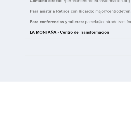
Contacto directo: 
rperret@centrodetransformacion.org
Para asistir a Retiros con Ricardo:
majo@centrodetran
Para conferencias y talleres: 
pamela@centrodetransfo
LA MONTAÑA - Centro de Transformación