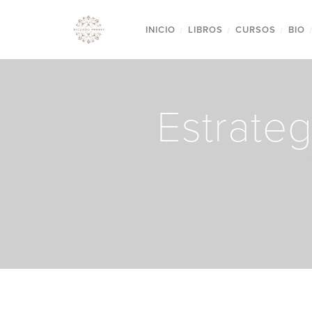
INICIO
/
LIBROS
/
CURSOS
/
BIO
Estrateg
SE 
ADE
SATI
LOS SO