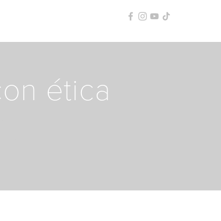
con ética
ACIA
N LA
 PARA
SPACIOS