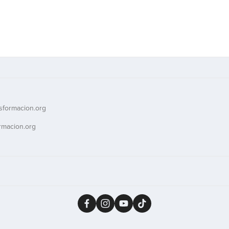
sformacion.org
rmacion.org