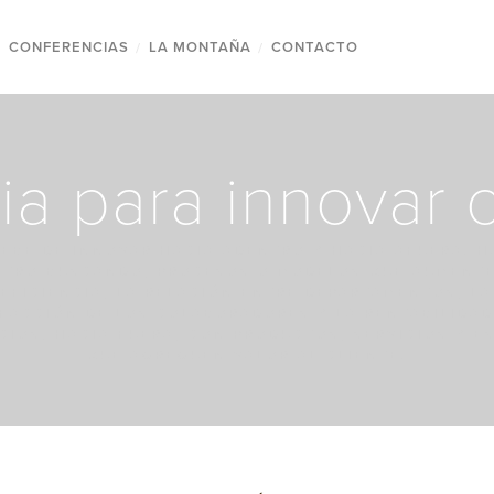
/
CONFERENCIAS
/
LA MONTAÑA
/
CONTACTO
ia para innovar 
DEBE DE INNOVAR HACIA ADENTRO Y HACIA AFUERA. H
NTRO BUSCANDO, PROCESOS O MODELOS QUE AUMENTE
EFICIENCIA, LA RELACIÓN ENTRE DEPARTAMENTOS, LA
SFACCIÓN DE LOS COLABORADORES Y LA RENTABILIDAD
CIOS; HACIA FUERA, CON PRODUCTOS, SERVICIOS Y E
QUE AGREGUEN VALOR AL CLIENTE.