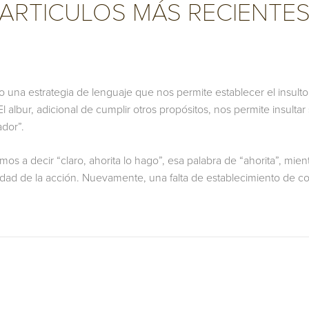
ARTICULOS MÁS RECIENTE
ado una estrategia de lenguaje que nos permite establecer el insu
. El albur, adicional de cumplir otros propósitos, nos permite ins
ador”.
os a decir “claro, ahorita lo hago”, esa palabra de “ahorita”, mient
lidad de la acción. Nuevamente, una falta de establecimiento de c