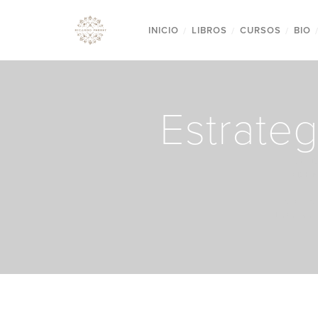
INICIO
/
LIBROS
/
CURSOS
/
BIO
Estrateg
SE 
ADE
SATI
LOS SO