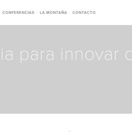
/
CONFERENCIAS
/
LA MONTAÑA
/
CONTACTO
ia para innovar 
DEBE DE INNOVAR HACIA ADENTRO Y HACIA AFUERA. H
NTRO BUSCANDO, PROCESOS O MODELOS QUE AUMENTE
EFICIENCIA, LA RELACIÓN ENTRE DEPARTAMENTOS, LA
SFACCIÓN DE LOS COLABORADORES Y LA RENTABILIDAD
CIOS; HACIA FUERA, CON PRODUCTOS, SERVICIOS Y E
QUE AGREGUEN VALOR AL CLIENTE.