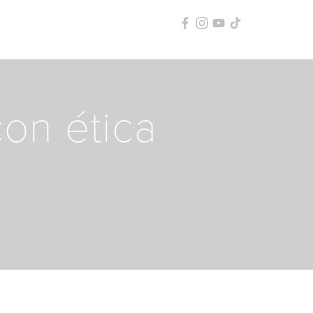
con ética
ACIA
N LA
 PARA
SPACIOS